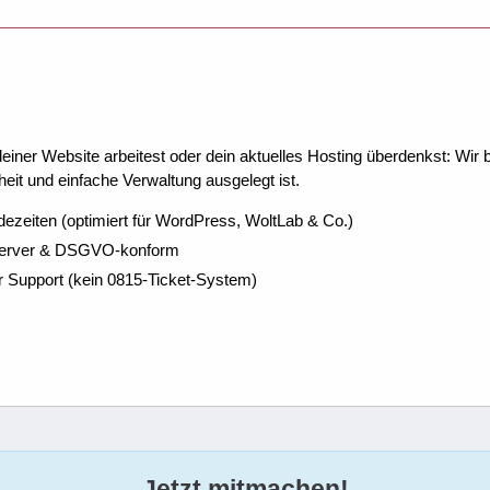
ner Website arbeitest oder dein aktuelles Hosting überdenkst: Wir be
eit und einfache Verwaltung ausgelegt ist.
dezeiten (optimiert für WordPress, WoltLab & Co.)
Server & DSGVO-konform
r Support (kein 0815-Ticket-System)
Jetzt mitmachen!