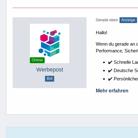
Gerade eben
Anzeige
Hallo!
Wenn du gerade an dei
Performance, Sicherh
Online
✔️ Schnelle La
Werbepost
✔️ Deutsche 
✔️ Persönliche
Bot
Mehr erfahren