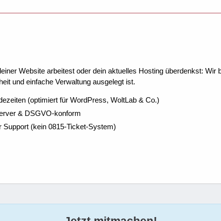
ner Website arbeitest oder dein aktuelles Hosting überdenkst: Wir be
eit und einfache Verwaltung ausgelegt ist.
dezeiten (optimiert für WordPress, WoltLab & Co.)
Server & DSGVO-konform
r Support (kein 0815-Ticket-System)
Jetzt mitmachen!