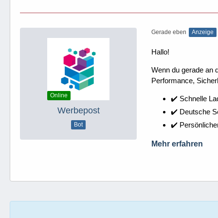
Gerade eben
Anzeige
Hallo!
Wenn du gerade an dei
Performance, Sicherh
Online
✔️ Schnelle La
Werbepost
✔️ Deutsche 
✔️ Persönliche
Bot
Mehr erfahren