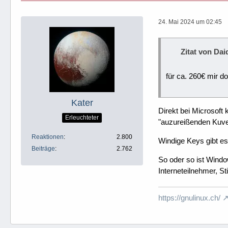
24. Mai 2024 um 02:45
Zitat von Dai
für ca. 260€ mir d
Kater
Direkt bei Microsoft
Erleuchteter
"auzureißenden Kuvert
Reaktionen
2.800
Windige Keys gibt es 
Beiträge
2.762
So oder so ist Windo
Interneteilnehmer, S
https://gnulinux.ch/