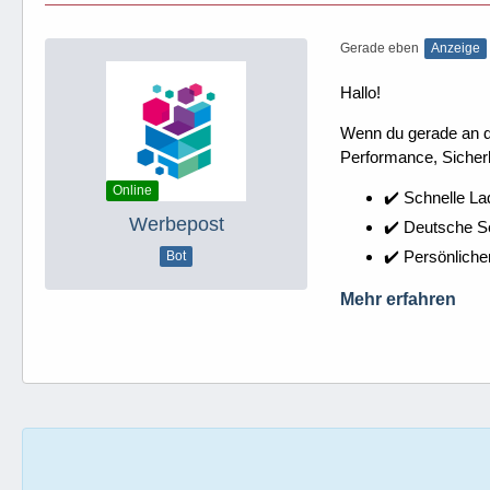
Gerade eben
Anzeige
Hallo!
Wenn du gerade an dei
Performance, Sicherh
Online
✔️ Schnelle La
Werbepost
✔️ Deutsche 
✔️ Persönliche
Bot
Mehr erfahren