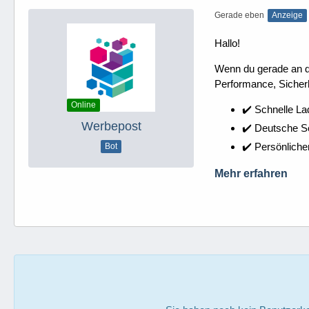
Gerade eben
Anzeige
Hallo!
Wenn du gerade an dei
Performance, Sicherh
Online
✔️ Schnelle La
Werbepost
✔️ Deutsche 
✔️ Persönliche
Bot
Mehr erfahren