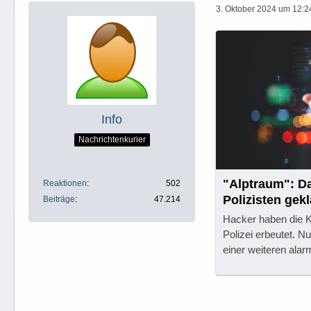
3. Oktober 2024 um 12:2
Info
Nachrichtenkurier
"Alptraum": Da
Reaktionen
502
Polizisten gekl
Beiträge
47.214
Hacker haben die Ko
Polizei erbeutet. 
einer weiteren alar