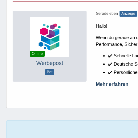
Gerade eben
Anzeige
Hallo!
Wenn du gerade an dei
Performance, Sicherh
Online
✔️ Schnelle La
Werbepost
✔️ Deutsche 
✔️ Persönliche
Bot
Mehr erfahren