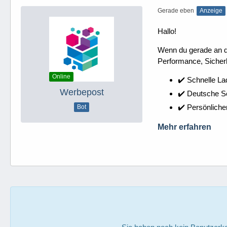
Gerade eben
Anzeige
Hallo!
Wenn du gerade an dei
Performance, Sicherh
Online
✔️ Schnelle La
Werbepost
✔️ Deutsche 
✔️ Persönliche
Bot
Mehr erfahren