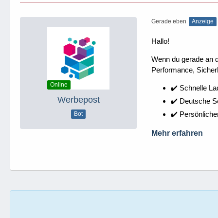
Gerade eben
Anzeige
Hallo!
Wenn du gerade an dei
Performance, Sicherh
Online
✔️ Schnelle La
Werbepost
✔️ Deutsche 
✔️ Persönliche
Bot
Mehr erfahren