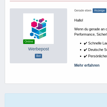
Gerade eben
Anzeige
Hallo!
Wenn du gerade an dei
Performance, Sicherh
Online
✔️ Schnelle La
Werbepost
✔️ Deutsche 
✔️ Persönliche
Bot
Mehr erfahren