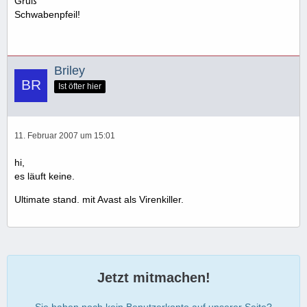
Gruß
Schwabenpfeil!
Briley
Ist öfter hier
11. Februar 2007 um 15:01
hi,
es läuft keine.
Ultimate stand. mit Avast als Virenkiller.
Jetzt mitmachen!
Sie haben noch kein Benutzerkonto auf unserer Seite?