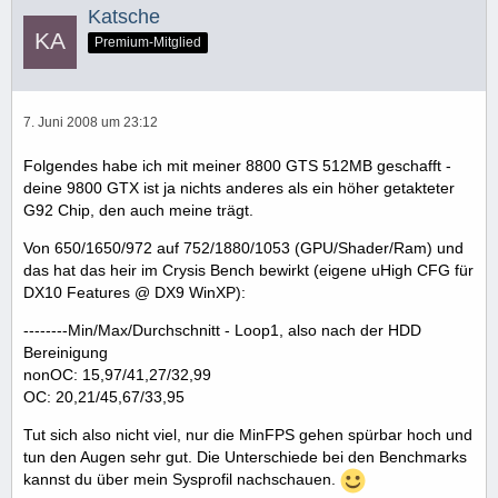
Katsche
Premium-Mitglied
7. Juni 2008 um 23:12
Folgendes habe ich mit meiner 8800 GTS 512MB geschafft -
deine 9800 GTX ist ja nichts anderes als ein höher getakteter
G92 Chip, den auch meine trägt.
Von 650/1650/972 auf 752/1880/1053 (GPU/Shader/Ram) und
das hat das heir im Crysis Bench bewirkt (eigene uHigh CFG für
DX10 Features @ DX9 WinXP):
--------Min/Max/Durchschnitt - Loop1, also nach der HDD
Bereinigung
nonOC: 15,97/41,27/32,99
OC: 20,21/45,67/33,95
Tut sich also nicht viel, nur die MinFPS gehen spürbar hoch und
tun den Augen sehr gut. Die Unterschiede bei den Benchmarks
kannst du über mein Sysprofil nachschauen.