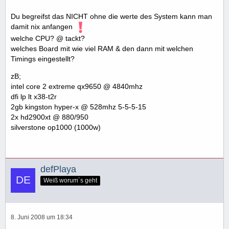
Du begreifst das NICHT ohne die werte des System kann man
damit nix anfangen
welche CPU? @ tackt?
welches Board mit wie viel RAM & den dann mit welchen
Timings eingestellt?
zB;
intel core 2 extreme qx9650 @ 4840mhz
dfi lp lt x38-t2r
2gb kingston hyper-x @ 528mhz 5-5-5-15
2x hd2900xt @ 880/950
silverstone op1000 (1000w)
defPlaya
Weiß worum´s geht
8. Juni 2008 um 18:34