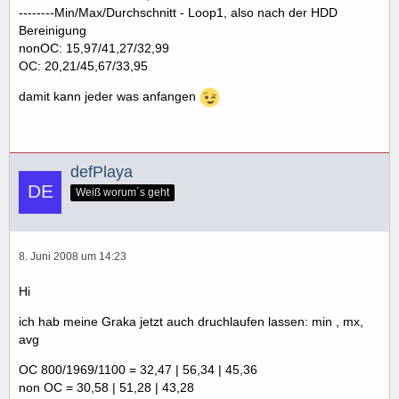
--------Min/Max/Durchschnitt - Loop1, also nach der HDD
Bereinigung
nonOC: 15,97/41,27/32,99
OC: 20,21/45,67/33,95
damit kann jeder was anfangen
defPlaya
Weiß worum´s geht
8. Juni 2008 um 14:23
Hi
ich hab meine Graka jetzt auch druchlaufen lassen: min , mx,
avg
OC 800/1969/1100 = 32,47 | 56,34 | 45,36
non OC = 30,58 | 51,28 | 43,28