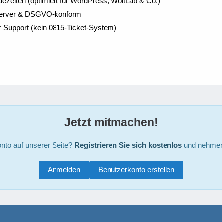
dezeiten (optimiert für WordPress, WoltLab & Co.)
Server & DSGVO-konform
r Support (kein 0815-Ticket-System)
Jetzt mitmachen!
nto auf unserer Seite?
Registrieren Sie sich kostenlos
und nehmen 
Anmelden
Benutzerkonto erstellen