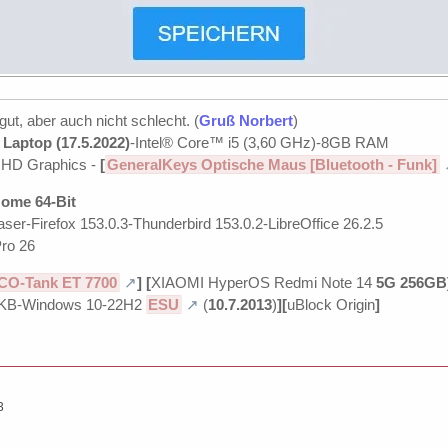
 gut, aber auch nicht schlecht. (
Gruß Norbert
)
Laptop (17.5.2022)
-Intel® Core™ i5 (3,60 GHz)-8GB RAM
UHD Graphics -
[
GeneralKeys Optische Maus [Bluetooth - Funk]
ome 64-Bit
ser-Firefox 153.0.3-Thunderbird 153.0.2-LibreOffice 26.2.5
ro 26
CO-Tank ET 7700
]
[
XIAOMI HyperOS Redmi Note 14
5G 256GB
KB-Windows 10-22H2
ESU
(
10.7.2013
)
][
uBlock Origin
]
3