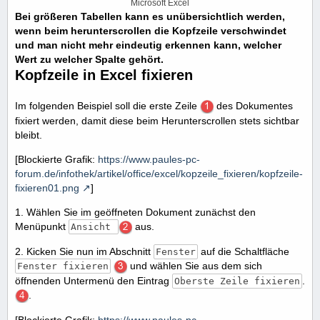
Microsoft Excel
Bei größeren Tabellen kann es unübersichtlich werden,
wenn beim herunterscrollen ​die Kopfzeile verschwindet
und man nicht mehr eindeutig erkennen kann, welcher
Wert zu welcher Spalte gehört.
Kopfzeile in Excel fixieren
Im folgenden Beispiel soll die erste Zeile
des Dokumentes
fixiert werden, damit diese beim Herunterscrollen stets sichtbar
bleibt.
[Blockierte Grafik:
https://www.paules-pc-
forum.de/infothek/artikel/office/excel/kopzeile_fixieren/kopfzeile-
fixieren01.png
]
1. Wählen Sie im geöffneten Dokument zunächst den
Menüpunkt
aus.
Ansicht
2. Kicken Sie nun im Abschnitt
auf die Schaltfläche
Fenster
und wählen Sie aus dem sich
Fenster fixieren
öffnenden Untermenü den Eintrag
.
Oberste Zeile fixieren
.
[Blockierte Grafik:
https://www.paules-pc-