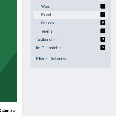
Word
7
Excel
7
Outlook
6
Teams
1
Testberichte
9
Im Gespräch mit ...
5
Filter zurücksetzen
 Daten zu