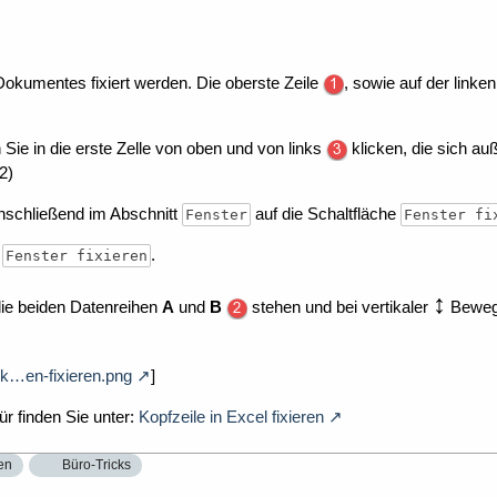
 Dokumentes fixiert werden. Die oberste Zeile
, sowie auf der linken
 Sie in die erste Zelle von oben und von links
klicken, die sich au
2)
nschließend im Abschnitt
auf die Schaltfläche
Fenster
Fenster fi
g
.
Fenster fixieren
↕
die beiden Datenreihen
A
und
B
stehen und bei vertikaler
Bewegu
ik…en-fixieren.png
]
ür finden Sie unter:
Kopfzeile in Excel fixieren
ren
Büro-Tricks