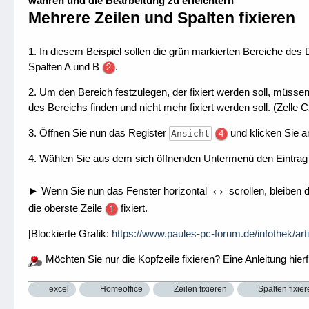
wahren und die Bearbeitung zu erleichtern
Mehrere Zeilen und Spalten fixieren
1. In diesem Beispiel sollen die grün markierten Bereiche des
Spalten A und B
.
2. Um den Bereich festzulegen, der fixiert werden soll, müssen
des Bereichs finden und nicht mehr fixiert werden soll. (Zelle C
3. Öffnen Sie nun das Register
und klicken Sie a
Ansicht
4. Wählen Sie aus dem sich öffnenden Untermenü den Eintra
↔
► Wenn Sie nun das Fenster horizontal
scrollen, bleiben 
die oberste Zeile
fixiert.
[Blockierte Grafik:
https://www.paules-pc-forum.de/infothek/art
Möchten Sie nur die Kopfzeile fixieren? Eine Anleitung hierf
excel
Homeoffice
Zeilen fixieren
Spalten fixie