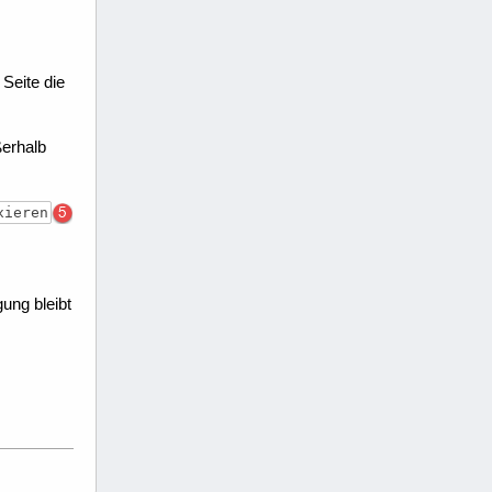
 Seite die
ßerhalb
xieren
ng bleibt