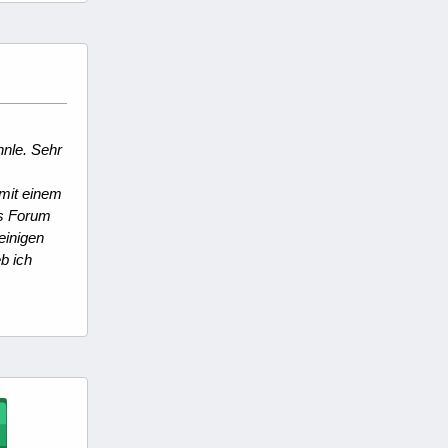
nle. Sehr
 mit einem
es Forum
einigen
b ich