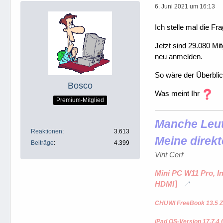
6. Juni 2021 um 16:13
Ich stelle mal die Fr
Jetzt sind 29.080 Mit
neu anmelden.
So wäre der Überblick
Bosco
Was meint Ihr
Premium-Mitglied
Manche Leute
Reaktionen
3.613
Meine direkt
Beiträge
4.399
Vint Cerf
Mini PC W11 Pro, I
HDMI
】
CHUWI FreeBook 13.5 Z
iPad OS-Version 17.7.4 