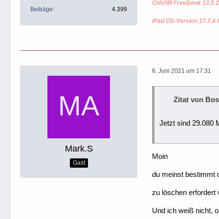
CHUWI FreeBook 13.5 Z
Beiträge
4.399
iPad OS-Version 17.7.4 
6. Juni 2021 um 17:31
Zitat von Bo
Jetzt sind 29.080 
Mark.S
Moin
Gast
du meinst bestimmt d
zu löschen erfordert 
Und ich weiß nicht, 