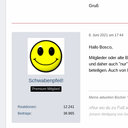
Gruß
6. Juni 2021 um 17:44
Hallo Bosco,
Mitglieder oder alte 
und daher auch "nur"
beteiligen. Auch von
Schwabenpfeil!
Premium-Mitglied
Meine aktuellen Bücher:
Reaktionen
12.241
»Nur wo du zu Fuß wa
Beiträge
36.965
Johann Wolfgang von Go