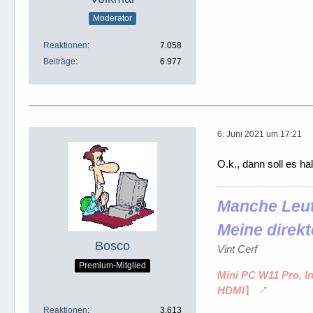
Moderator
Reaktionen
7.058
Beiträge
6.977
6. Juni 2021 um 17:21
O.k., dann soll es ha
Manche Leute
Meine direkt
Bosco
Vint Cerf
Premium-Mitglied
Mini PC W11 Pro, I
HDMI
】
Reaktionen
3.613