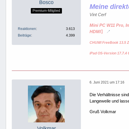
Bosco
Meine direkt
Premium-Mitglied
Vint Cerf
Mini PC W11 Pro, I
Reaktionen
3.613
HDMI
】
Beiträge
4.399
CHUWI FreeBook 13.5 Z
iPad OS-Version 17.7.4 
6. Juni 2021 um 17:16
Die Verhältnisse sind
Langeweile und lasse 
Gruß Volkmar
Volkmar