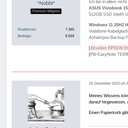
Ich bin in allem nicht
*Nobbi*
ASUS Viviobook 15 
Premium-Mitglied
512GB SSD Intel® 
Windows 11 25H2 H
Reaktionen
7.385
Vodafone-Kabelglasfa
Beiträge
8.669
Ashampoo Backup P
[
Drucker EPSON E
[
PB-EasyNote TE69
19. Dezember 2023 um 
Meines Wissens könn
darauf hingewiesen, 
Einen Papierkorb gib