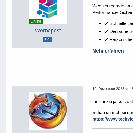
Wenn du gerade an dei
Performance, Sicherh
Online
✔️ Schnelle La
Werbepost
✔️ Deutsche 
✔️ Persönliche
Bot
Mehr erfahren
19. Dezember 2023 um 
Im Prinzip ja so Du d
Schau da mal bei den
https://www.techyl