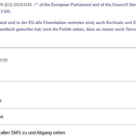
 (EU) 2019/1148
“ of the European Parliament and of the Council! D
 3 GG.
land und in der EU alle Chemikalien verboten sind; auch Kochsalz und 
ndtuch geworfen hat; wird die Politik sehen, dass es immer noch Terro
20:50
b
ms
t allen SMS zu und Abgang sehen