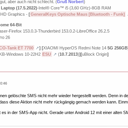
 gut, aber auch nicht schlecht. (
Gruß Norbert
)
Laptop (17.5.2022)
-Intel® Core™ i5 (3,60 GHz)-8GB RAM
UHD Graphics -
[
GeneralKeys Optische Maus [Bluetooth - Funk]
ome 64-Bit
ser-Firefox 153.0.3-Thunderbird 153.0.2-LibreOffice 26.2.5
ro 26
CO-Tank ET 7700
]
[
XIAOMI HyperOS Redmi Note 14
5G 256GB
KB-Windows 10-22H2
ESU
(
10.7.2013
)
][
uBlock Origin
]
20:46
en gelöschte SMS nicht mehr wieder hergestellt werden. Denn in d
dass diese Aktion nicht mehr rückgängig gemach werden kann. Einmal 
t es in der SMS-App nicht. Gerade unter Android 12 mit einer alten S