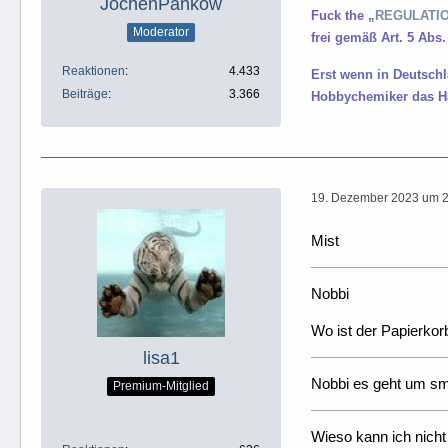
JochenPankow
Fuck the „
REGULATION
Moderator
frei gemäß Art. 5 Abs.
Reaktionen
4.433
Erst wenn in Deutsch
Beiträge
3.366
Hobbychemiker das Ha
19. Dezember 2023 um 
Mist
Nobbi
Wo ist der Papierkor
lisa1
Nobbi es geht um s
Premium-Mitglied
Wieso kann ich nich