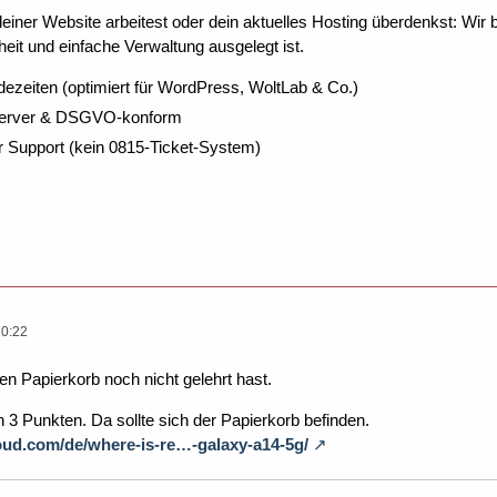
ner Website arbeitest oder dein aktuelles Hosting überdenkst: Wir be
eit und einfache Verwaltung ausgelegt ist.
dezeiten (optimiert für WordPress, WoltLab & Co.)
Server & DSGVO-konform
r Support (kein 0815-Ticket-System)
20:22
en Papierkorb noch nicht gelehrt hast.
 3 Punkten. Da sollte sich der Papierkorb befinden.
oud.com/de/where-is-re…-galaxy-a14-5g/