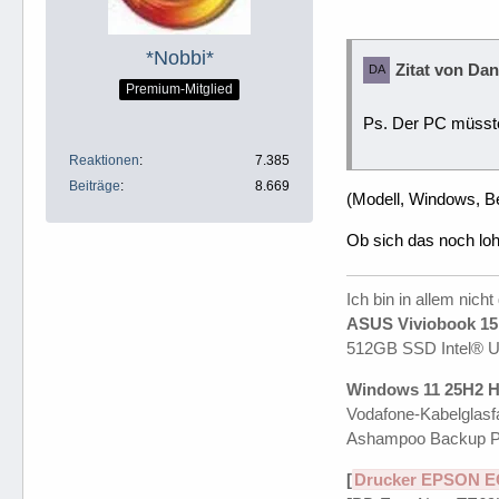
*Nobbi*
Zitat von Da
Premium-Mitglied
Ps. Der PC müsst
Reaktionen
7.385
Beiträge
8.669
(Modell, Windows, B
Ob sich das noch lo
Ich bin in allem nicht
ASUS Viviobook 15 
512GB SSD Intel® 
Windows 11 25H2 H
Vodafone-Kabelglasfa
Ashampoo Backup P
[
Drucker EPSON E