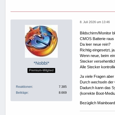
8. Juli 2026 um 13:46
Bildschirm/Monitor b
CMOS Batterie raus 
Da leer neue rein?
Richtig eingesetzt, ja
Wenn neue, beim ein
Stecker versehentli
*Nobbi*
Alle Stecker kontrolli
Premium-Mitglied
Ja viele Fragen aber
Durch wechseln der 
Reaktionen
7.385
Dadurch kann das Sy
Beiträge
8.669
(korrekte Boot-Mediu
Bezüglich Mainboard 