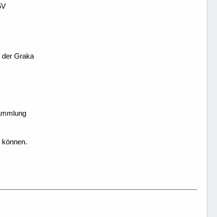
5V
r der Graka
sammlung
u können.