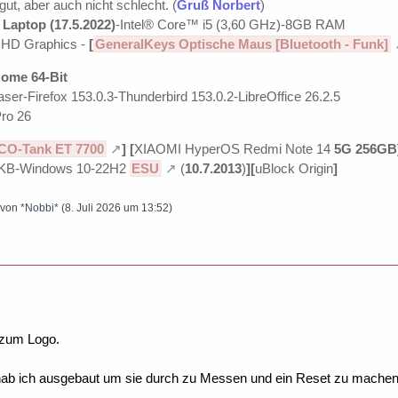
 gut, aber auch nicht schlecht. (
Gruß Norbert
)
Laptop (17.5.2022)
-Intel® Core™ i5 (3,60 GHz)-8GB RAM
UHD Graphics -
[
GeneralKeys Optische Maus [Bluetooth - Funk]
ome 64-Bit
ser-Firefox 153.0.3-Thunderbird 153.0.2-LibreOffice 26.2.5
ro 26
CO-Tank ET 7700
]
[
XIAOMI HyperOS Redmi Note 14
5G 256GB
KB-Windows 10-22H2
ESU
(
10.7.2013
)
][
uBlock Origin
]
t von
*Nobbi*
(
8. Juli 2026 um 13:52
)
 zum Logo.
ab ich ausgebaut um sie durch zu Messen und ein Reset zu machen