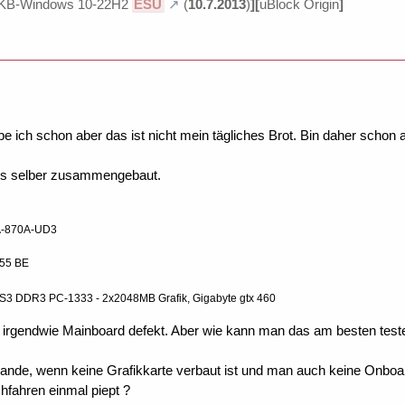
KB-Windows 10-22H2
ESU
(
10.7.2013
)
][
uBlock Origin
]
e ich schon aber das ist nicht mein tägliches Brot. Bin daher schon 
s selber zusammengebaut.
GA-870A-UD3
55 BE
S3 DDR3 PC-1333 - 2x2048MB Grafik, Gigabyte gtx 460
 irgendwie Mainboard defekt. Aber wie kann man das am besten test
nde, wenn keine Grafikkarte verbaut ist und man auch keine Onboar
hfahren einmal piept ?