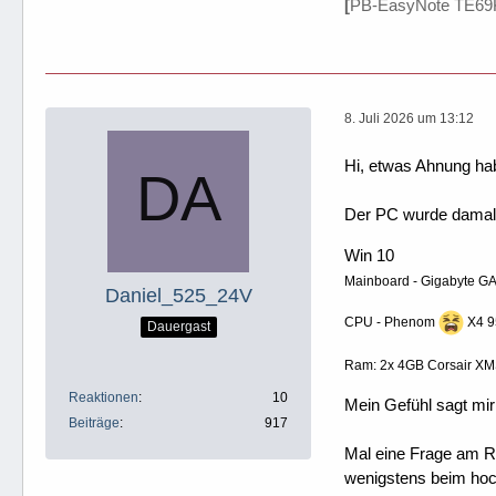
[
PB-EasyNote TE69
8. Juli 2026 um 13:12
Hi, etwas Ahnung hab
Der PC wurde damal
Win 10
Mainboard - Gigabyte 
Daniel_525_24V
CPU - Phenom
X4 9
Dauergast
Ram: 2x 4GB Corsair XM
Reaktionen
10
Mein Gefühl sagt mir
Beiträge
917
Mal eine Frage am Ra
wenigstens beim hoc