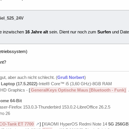
niel_525_24V
e inzwischen
16 Jahre alt
sein. Dient nur noch zum
Surfen
und Dat
etriebssystem)
hnt?
 gut, aber auch nicht schlecht. (
Gruß Norbert
)
Laptop (17.5.2022)
-Intel® Core™ i5 (3,60 GHz)-8GB RAM
UHD Graphics -
[
GeneralKeys Optische Maus [Bluetooth - Funk]
ome 64-Bit
ser-Firefox 153.0.3-Thunderbird 153.0.2-LibreOffice 26.2.5
ro 26
CO-Tank ET 7700
]
[
XIAOMI HyperOS Redmi Note 14
5G 256GB