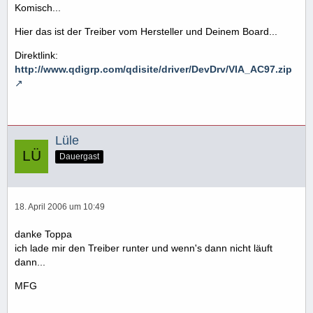
Komisch...
Hier das ist der Treiber vom Hersteller und Deinem Board...
Direktlink:
http://www.qdigrp.com/qdisite/driver/DevDrv/VIA_AC97.zip
Lüle
Dauergast
18. April 2006 um 10:49
danke Toppa
ich lade mir den Treiber runter und wenn's dann nicht läuft
dann...
MFG