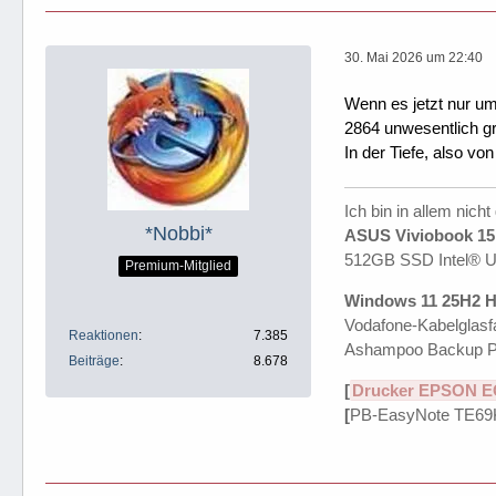
30. Mai 2026 um 22:40
Wenn es jetzt nur u
2864 unwesentlich gr
In der Tiefe, also v
Ich bin in allem nicht
*Nobbi*
ASUS Viviobook 15 
512GB SSD Intel® 
Premium-Mitglied
Windows 11 25H2 H
Vodafone-Kabelglasfa
Reaktionen
7.385
Ashampoo Backup P
Beiträge
8.678
[
Drucker EPSON E
[
PB-EasyNote TE69