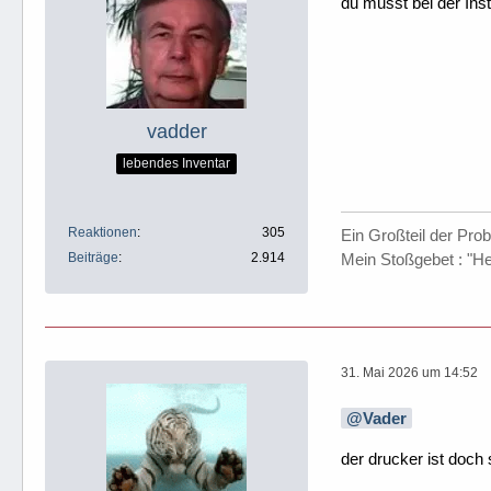
du musst bei der Inst
vadder
lebendes Inventar
Reaktionen
305
Ein Großteil der Pro
Beiträge
2.914
Mein Stoßgebet : "H
31. Mai 2026 um 14:52
Vader
der drucker ist doch s