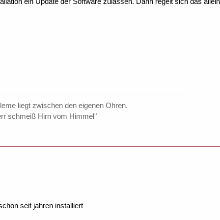
allation ein Update der Software zulassen. Dann regelt sich das allein
bleme liegt zwischen den eigenen Ohren.
err schmeiß Hirn vom Himmel"
chon seit jahren installiert