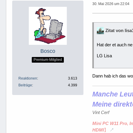
30. Mai 2026 um 22:04
Zitat von lisa
Hat der et auch n
Bosco
LG Lisa
Premium-Mitglied
Dann hab ich das wo
Reaktionen
3.613
Beiträge
4.399
Manche Leute
Meine direkt
Vint Cerf
Mini PC W11 Pro, I
HDMI
】