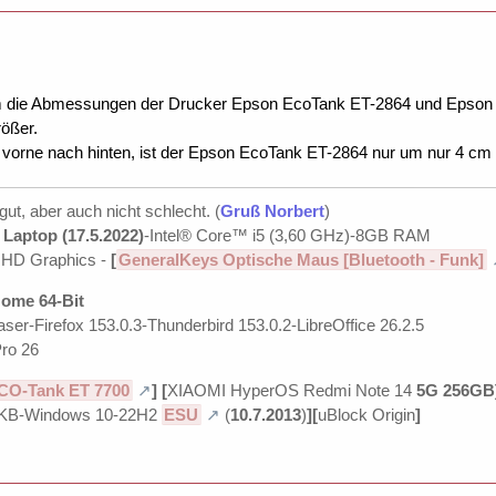
m die Abmessungen der Drucker Epson EcoTank ET-2864 und Epson 
ößer.
on vorne nach hinten, ist der Epson EcoTank ET-2864 nur um nur 4 cm 
 gut, aber auch nicht schlecht. (
Gruß Norbert
)
Laptop (17.5.2022)
-Intel® Core™ i5 (3,60 GHz)-8GB RAM
UHD Graphics -
[
GeneralKeys Optische Maus [Bluetooth - Funk]
ome 64-Bit
ser-Firefox 153.0.3-Thunderbird 153.0.2-LibreOffice 26.2.5
ro 26
CO-Tank ET 7700
]
[
XIAOMI HyperOS Redmi Note 14
5G 256GB
KB-Windows 10-22H2
ESU
(
10.7.2013
)
][
uBlock Origin
]