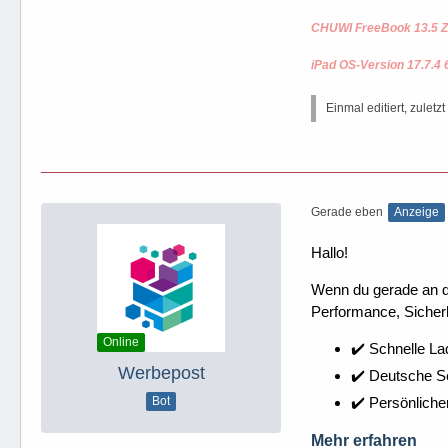
CHUWI FreeBook 13.5 Z
iPad OS-Version 17.7.4 
Einmal editiert, zuletz
Gerade eben
Anzeige
Hallo!
Wenn du gerade an dei
Performance, Sicherh
Online
✔️ Schnelle La
Werbepost
✔️ Deutsche 
✔️ Persönliche
Bot
Mehr erfahren