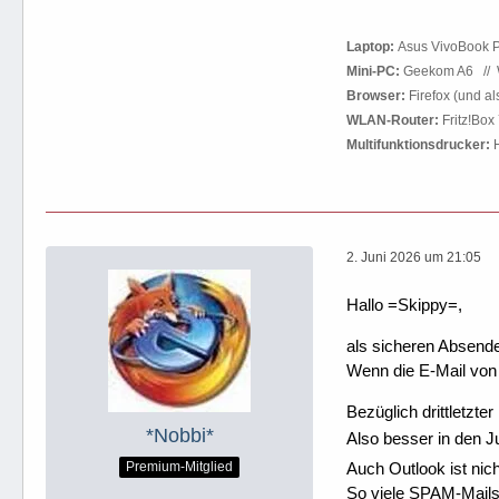
.
Laptop:
Asus VivoBook P
Mini-PC:
Geekom A6
.
//
.
Browser:
Firefox (und a
WLAN-Router:
Fritz!Box
Multifunktionsdrucker:
H
2. Juni 2026 um 21:05
Hallo =Skippy=,
als sicheren Absend
Wenn die E-Mail vo
Bezüglich drittletzte
*Nobbi*
Also besser in den 
Auch Outlook ist ni
Premium-Mitglied
So viele SPAM-Mails