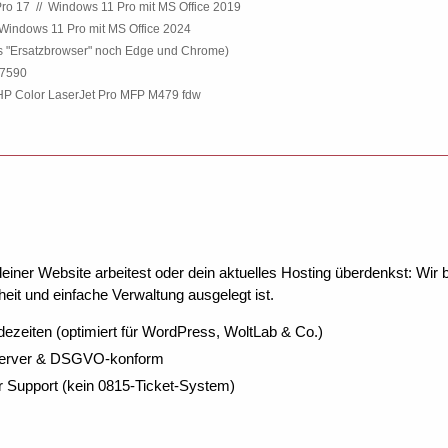
ro 17
.
//
.
Windows 11 Pro mit MS Office 2019
Windows 11 Pro mit MS Office 2024
ls "Ersatzbrowser" noch Edge und Chrome)
 7590
P Color LaserJet Pro MFP M479 fdw
ner Website arbeitest oder dein aktuelles Hosting überdenkst: Wir be
eit und einfache Verwaltung ausgelegt ist.
dezeiten (optimiert für WordPress, WoltLab & Co.)
Server & DSGVO-konform
r Support (kein 0815-Ticket-System)