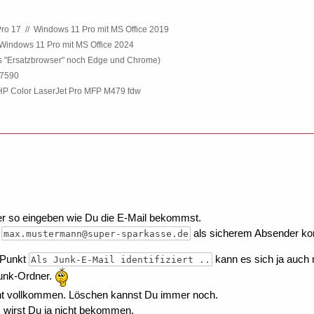
ro 17
.
//
.
Windows 11 Pro mit MS Office 2019
Windows 11 Pro mit MS Office 2024
ls "Ersatzbrowser" noch Edge und Chrome)
 7590
P Color LaserJet Pro MFP M479 fdw
er so eingeben wie Du die E-Mail bekommst.
n
als sicherem Absender ko
max.mustermann@super-sparkasse.de
r Punkt
kann es sich ja auch 
Als Junk-E-Mail identifiziert ..
Junk-Ordner.
cht vollkommen. Löschen kannst Du immer noch.
 wirst Du ja nicht bekommen.