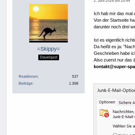
2. Juni 2026 um 20:44
Ich hab mir das mal 
Von der Startseite h
darunter noch drei w
Ist es eigentlich ric
Da heißt es ja: "Nac
=Skippy=
Geschrieben habe ic
Dauergast
Also zuerst nur das
kontakt
@super-spa
Reaktionen
537
.
Beiträge
1.308