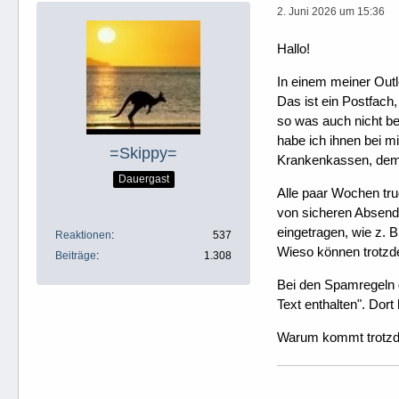
2. Juni 2026 um 15:36
Hallo!
In einem meiner Outl
Das ist ein Postfach
so was auch nicht be
habe ich ihnen bei m
=Skippy=
Krankenkassen, dem 
Dauergast
Alle paar Wochen tru
von sicheren Absend
eingetragen, wie z. 
Reaktionen
537
Wieso können trotz
Beiträge
1.308
Bei den Spamregeln g
Text enthalten". Dor
Warum kommt trotzde
.