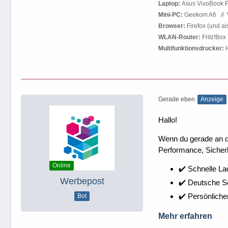
Laptop:
Asus VivoBook P
Mini-PC:
Geekom A6
.
//
.
Browser:
Firefox (und a
WLAN-Router:
Fritz!Box
Multifunktionsdrucker:
H
Gerade eben
Anzeige
Hallo!
Wenn du gerade an dei
Performance, Sicherh
Online
✔️ Schnelle La
Werbepost
✔️ Deutsche 
✔️ Persönliche
Bot
Mehr erfahren