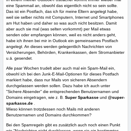
eine Spammail an, obwohl das eigentlich nicht so sein sollte.
Das ist ein Postfach, das ich für meine Eltern angelegt habe,
weil sie selber nichts mit Computern, Internet und Smartphones
am Hut haben und daher so was auch nicht besitzen. Damit
aber auch sie mal (was selten vorkommt) per Mail etwas
senden oder empfangen können, weil es nicht anders geht,
habe ich ihnen bei mir in Outlook ein gemeinsames Postfach
angelegt. An dieses werden gelegentlich Nachrichten von
Versicherungen, Behörden, Krankenkassen, dem Stromanbieter
u.ä. gesendet.
Alle paar Wochen trudelt aber auch mal ein Spam-Mail ein,
obwohl ich bei den Junk-E-Mail-Optionen für dieses Postfach
markiert habe, dass nur Mails von sicheren Absendern
durchgelassen werden sollen. Dazu habe ich auch unter
"Sichere Absender" die entsprechenden Benutzernamen und
Domains eingetragen, wie z. B.
Super Sparkasse
und
@super-
sparkasse.de
.
Wieso können trotzdessen noch Mails mit anderen
Benutzernamen und Domains durchkommen?
Bei den Spamregeln gibt es zusätzlich auch noch einen Punkt
wie "Nachrichten nicht durchlassen, wenn sie ein bestimmtes